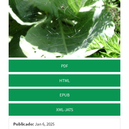
PDF
HTML
EPUB
XML-JATS
Publicado:
Jan 6, 2025