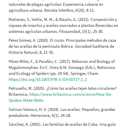
naturales de plagas agrícolas: Experiencia cubana en
agricultura urbana. Revista InterNos, 6(20), 8-11.
Matienzo, Y., Veitía, M. M., & Alayón, G. (2011). Composición y
riqueza de insectos y arañas asociados a plantas florecidas en
sistemas agrícolas urbanos. Fitosanidad, 15(1), 25-30.
Pérez Gómez, A. (2020). El corzo. Principales métodos de caza
de las arañas de la península Ibérica. Sociedad Gaditana de
Historia Natural, 8, 21-35.
Pérez-Miles, F., & Perafán, C. (2017). Behavior and Biology of
Mygalomorphae. En C. Viera & M. Gonzaga (Eds.), Behaviour
and Ecology of Spiders (pp. 29-54). Springer, Cham.
https://doi.org/10.1007/978-3-319-65717-2_2
Petrusello, M. (2025). ¿Cómo las arañas tejen telas circulares?
Britannica.
https://www.britannica.com/science/How-Do-
Spiders-Make-Webs
Salinas-Velasco, H. V. (2024). Las arañas. Pequeños, grandes
predadores. Herreriana, 6(1), 24-28.
Sánchez, A. (2001). Las familias de arañas de Cuba. Una guía