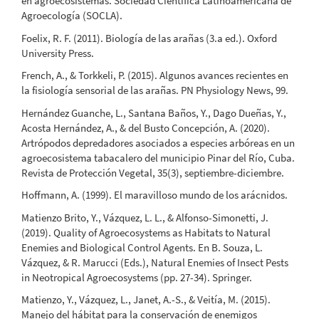
en agroecosistemas. Sociedad Científica Latinoamericana de
Agroecología (SOCLA).
Foelix, R. F. (2011). Biología de las arañas (3.a ed.). Oxford
University Press.
French, A., & Torkkeli, P. (2015). Algunos avances recientes en
la fisiología sensorial de las arañas. PN Physiology News, 99.
Hernández Guanche, L., Santana Baños, Y., Dago Dueñas, Y.,
Acosta Hernández, A., & del Busto Concepción, A. (2020).
Artrópodos depredadores asociados a especies arbóreas en un
agroecosistema tabacalero del municipio Pinar del Río, Cuba.
Revista de Protección Vegetal, 35(3), septiembre-diciembre.
Hoffmann, A. (1999). El maravilloso mundo de los arácnidos.
Matienzo Brito, Y., Vázquez, L. L., & Alfonso-Simonetti, J.
(2019). Quality of Agroecosystems as Habitats to Natural
Enemies and Biological Control Agents. En B. Souza, L.
Vázquez, & R. Marucci (Eds.), Natural Enemies of Insect Pests
in Neotropical Agroecosystems (pp. 27-34). Springer.
Matienzo, Y., Vázquez, L., Janet, A.-S., & Veitía, M. (2015).
Manejo del hábitat para la conservación de enemigos