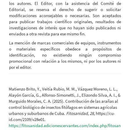
los autores. El Editor, con la asistencia del Comité de
Editorial, se reserva el derecho de sugerir o solicitar
modificaciones aconsejables o necesarias. Son aceptados
para publicar trabajos científico originales, resultados de
investigaciones de interés que no hayan sido publicados ni
enviados a otra revista para ese mismo fin.
La mención de marcas comerciales de equipos, instrumentos
o materiales específicos obedece a propósitos de
identificación, no existiendo ningún compromiso
promocional con relación a los mismos, ni por los autores ni
por el editor.
Cómo citar
Matienzo Brito, Y., Veitía Rubio, M. M., Vázquez Moreno, L. L.,
Alayón García, G., Alfonso-Simonetti, J., Elizondo Silva, A. I., &
Murguido Morales, C. A. (2025). Contribución de las arañas al
control biológico de insectos fitófagos en sistemas agrícolas
urbanos y suburbanos de Cuba.
Fitosanidad
,
28
, https://cu-
id.com/2109/v28e01.
https://fitosanidad.edicionescervantes.com/index.php/fitosan