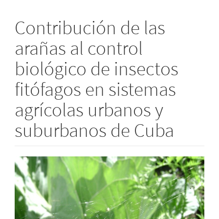
Contribución de las
arañas al control
biológico de insectos
fitófagos en sistemas
agrícolas urbanos y
suburbanos de Cuba
Barra
lateral
del
artículo