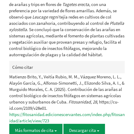
de arañas y trips en flores de
Tagetes erecta
, con una
preferencia por la variedad de flores amarillas. Además, se
observó que
Leucage regni
tejía redes en cultivos de col
asociados con zanahoria, contribuyendo al control de
Plutella
xylostella
. Se concluyó que la conservación de las arañas en
sistemas agrícolas, mediante el fomento de plantas cultivadas
y vegetación auxiliar que provean presas y refugio, facilita el
control biológico de insectos fitófagos, mejorando la
autorregulación de plagas y la calidad del hábitat.
Detalles
Cómo citar
del
Matienzo Brito, Y., Veitía Rubio, M. M., Vázquez Moreno, L. L.,
artículo
Alayón García, G., Alfonso-Simonetti, J., Elizondo Silva, A. I., &
Murguido Morales, C. A. (2025). Contribución de las arañas al
control biológico de insectos fitófagos en sistemas agrícolas
urbanos y suburbanos de Cuba.
Fitosanidad
,
28
, https://cu-
id.com/2109/v28e01.
https://fitosanidad.edicionescervantes.com/index.php/fitosan
idad/article/view/723
Más formatos de cita
Descargar cita