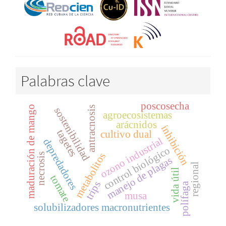
Palabras clave
poscosecha
maduración de mango
antracnosis
sostenibilidad
agroecosistemas
arácnidos
inhibición
tagetes
cultivo dual
ozono industrial
depredadores
control biológico
metabolitos
necrosis
manejo de plagas
regional
vida útil
tomate
trips
polífaga
musa
solubilizadores macronutrientes