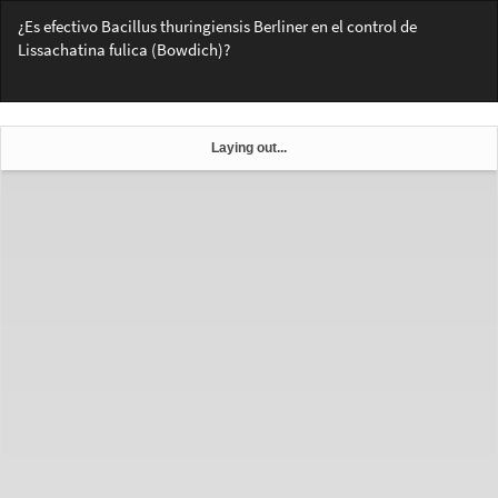
Volver
¿Es efectivo Bacillus thuringiensis Berliner en el control de
a
Lissachatina fulica (Bowdich)?
los
detalles
Des
De
del
PD
artículo